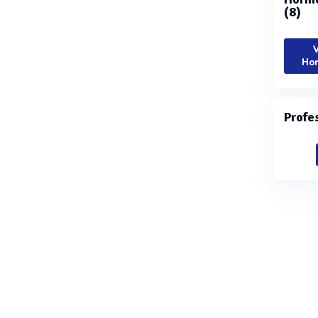
(8)
V
Hor
Profe