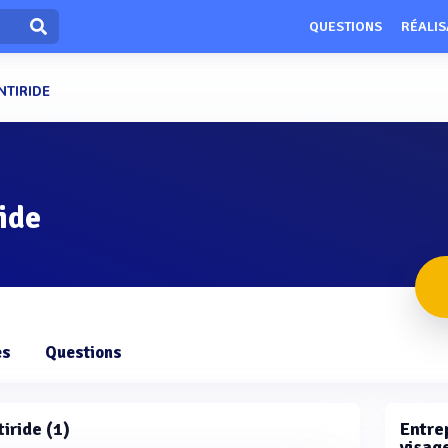
QUESTIONS
RÉALIS
NTIRIDE
ride
es
Questions
tiride (1)
Entrep
visage