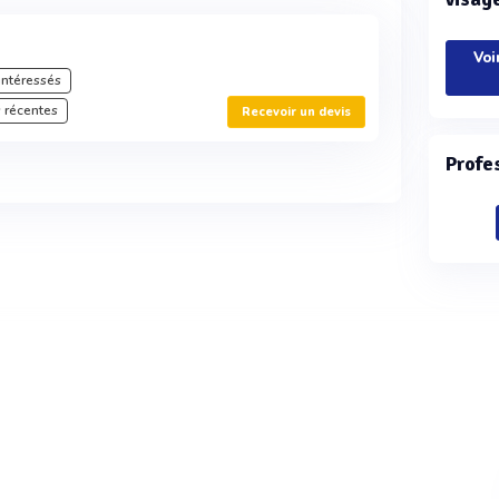
Voi
intéressés
 récentes
Recevoir un devis
Profe