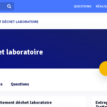
QUESTIONS
RÉALIS
T DÉCHET LABORATOIRE
t laboratoire
es
Questions
itement déchet laboratoire
Entrep
Trait