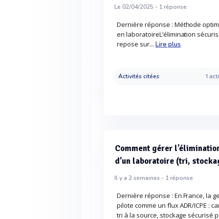
Le 02/04/2025 -
1
réponse
Dernière réponse : Méthode optima
en laboratoireL’élimination sécur
repose sur...
Lire plus
Activités citées
1 acti
Comment gérer l’éliminatio
d’un laboratoire (tri, stocka
Il y a 2 semaines -
1
réponse
Dernière réponse : En France, la g
pilote comme un flux ADR/ICPE : car
tri à la source, stockage sécurisé p