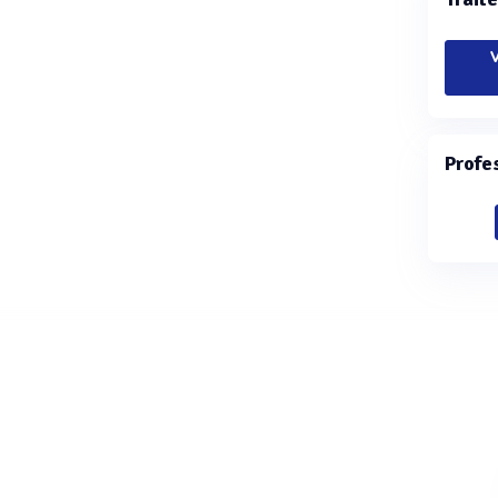
V
Profe