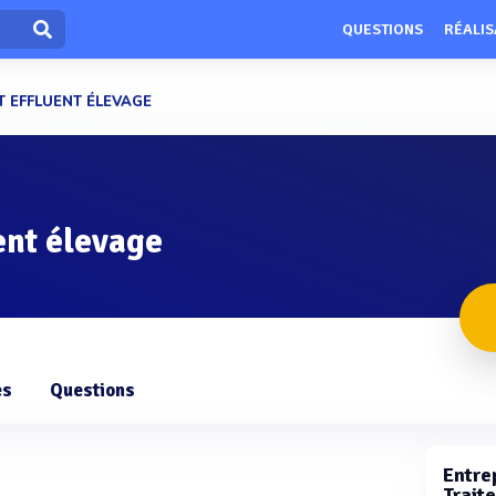
QUESTIONS
RÉALIS
T EFFLUENT ÉLEVAGE
ent élevage
es
Questions
Entrep
Trait