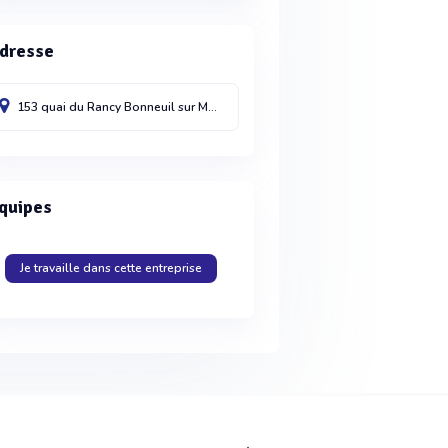
dresse
153 quai du Rancy
Bonneuil sur Marne
94380
France
quipes
Je travaille dans cette entreprise