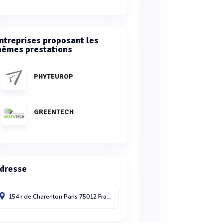
ntreprises proposant les
êmes prestations
PHYTEUROP
GREENTECH
dresse
154 r de Charenton
Paris
75012
France