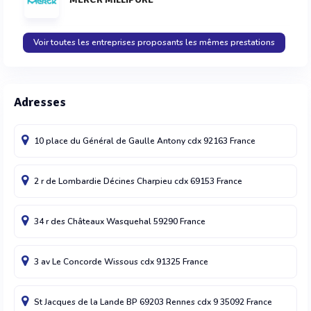
Voir toutes les entreprises proposants les mêmes prestations
Adresses
10 place du Général de Gaulle
Antony cdx
92163
France
2 r de Lombardie
Décines Charpieu cdx
69153
France
34 r des Châteaux
Wasquehal
59290
France
3 av Le Concorde
Wissous cdx
91325
France
St Jacques de la Lande BP 69203
Rennes cdx 9
35092
France