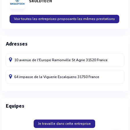
SKULDTECH
Voir toutes les entreprises proposants les mêmes prestations
Adresses
10 avenue de l'Europe
Ramonville St Agne
31520
France
64 impasse de la Viguerie
Escalquens
31750
France
Equipes
Je travaille dans cette entreprise