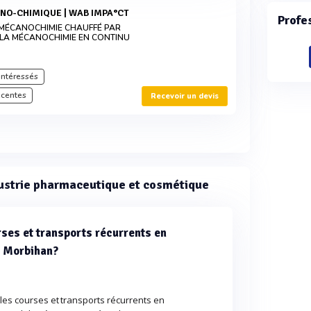
NO-CHIMIQUE | WAB IMPA°CT
Profe
 MÉCANOCHIMIE CHAUFFÉ PAR
LA MÉCANOCHIMIE EN CONTINU
intéressés
écentes
Recevoir un devis
dustrie pharmaceutique et cosmétique
ses et transports récurrents en
, Morbihan?
les courses et transports récurrents en