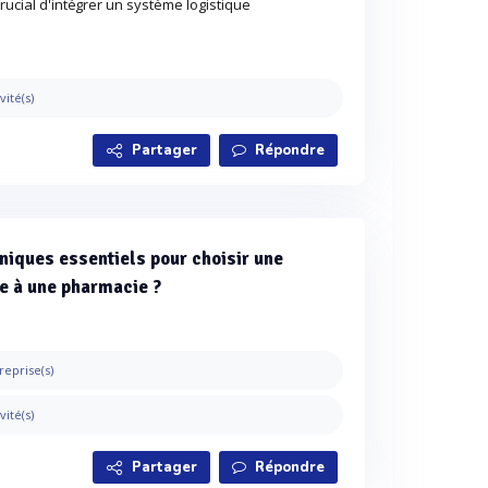
crucial d'intégrer un système logistique
vité(s)
Partager
Répondre
hniques essentiels pour choisir une
ée à une pharmacie ?
reprise(s)
vité(s)
Partager
Répondre