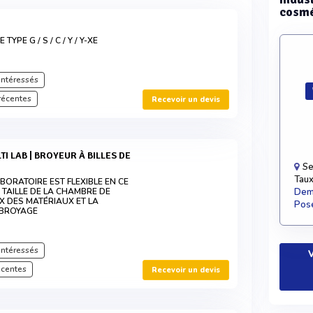
cosmé
TYPE G / S / C / Y / Y-XE
intéressés
récentes
Recevoir un devis
Se
Taux
BORATOIRE EST FLEXIBLE EN CE
 TAILLE DE LA CHAMBRE DE
Dema
X DES MATÉRIAUX ET LA
Pose
 BROYAGE
intéressés
V
écentes
Recevoir un devis