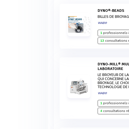
DYNO®-BEADS
BILLES DE BROYAGE 
WAB®
1
professionnels 
13
consultations 
DYNO-MILL® MULTI LAB | BROYEUR À BILLES DE
LABORATOIRE
LE BROYEUR DE LA
QUI CONCERNE LA
BROYAGE, LE CHOI
TECHNOLOGIE DE
WAB®
1
professionnels 
4
consultations r