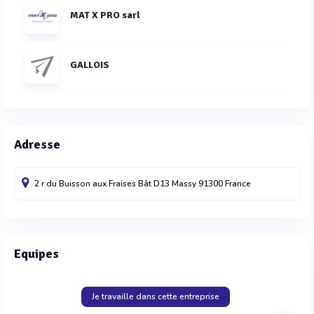
MAT X PRO sarl
GALLOIS
Adresse
2 r du Buisson aux Fraises Bât D13
Massy
91300
France
Equipes
Je travaille dans cette entreprise