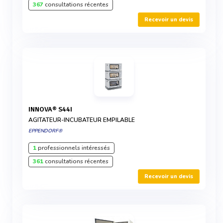
367
consultations récentes
Recevoir un devis
INNOVA® S44I
AGITATEUR-INCUBATEUR EMPILABLE
EPPENDORF®
1
professionnels intéressés
361
consultations récentes
Recevoir un devis