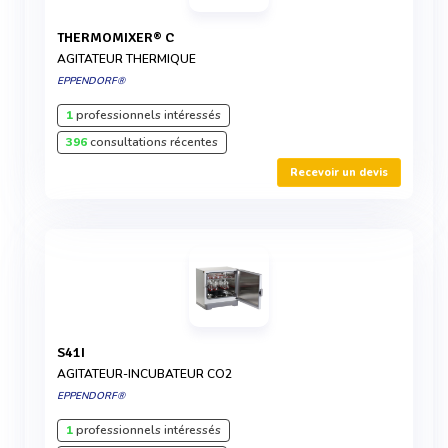
THERMOMIXER® C
AGITATEUR THERMIQUE
EPPENDORF®
1
professionnels intéressés
396
consultations récentes
Recevoir un devis
S41I
AGITATEUR-INCUBATEUR CO2
EPPENDORF®
1
professionnels intéressés