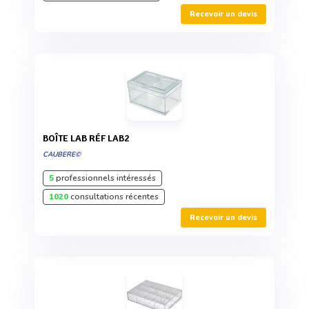
Recevoir un devis
BOÎTE LAB RÉF LAB2
CAUBERE©
5
professionnels intéressés
1020
consultations récentes
Recevoir un devis