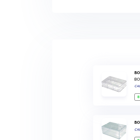
B
BO
CA
8
B
CA