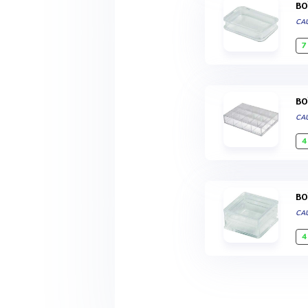
B
CA
7
B
CA
4
B
CA
4