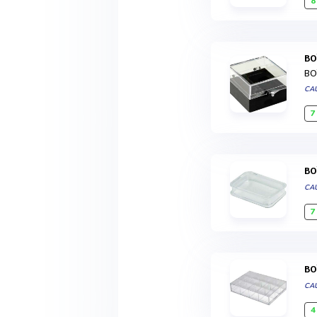
8
B
BO
CA
7
B
CA
7
B
CA
4