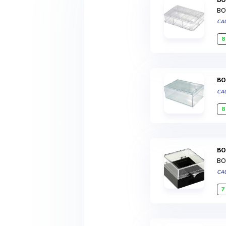
BO
CA
8
B
CA
8
B
BO
CA
7