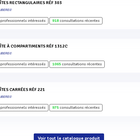
OÎTES RECTANGULAIRES RÉF 303
UBERE©
professionnels intéressés
918
consultations récentes
OÎTE À COMPARTIMENTS RÉF 1312C
UBERE©
professionnels intéressés
1065
consultations récentes
OÎTES CARRÉES RÉF 221
UBERE©
professionnels intéressés
975
consultations récentes
Voir tout le catalogue produit