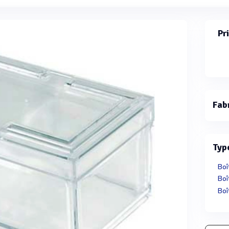
Pr
Fab
Typ
Boî
Boî
Boî