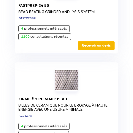
FASTPREP-24 5G
BEAD BEATING GRINDER AND LYSIS SYSTEM
FASTPREP®
4
professionnels intéressés
1100
consultations récentes
Recevoir un devis
ZIRMIL® Y CERAMIC BEAD
BILLES DE CÉRAMIQUE POUR LE BROYAGE À HAUTE
ÉNERGIE AVEC UNE USURE MINIMALE
ZIRPRO®
4
professionnels intéressés