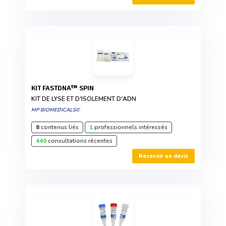
KIT FASTDNA™ SPIN
KIT DE LYSE ET D'ISOLEMENT D'ADN
MP BIOMEDICALS©
8
contenus liés
1
professionnels intéressés
440
consultations récentes
Recevoir un devis