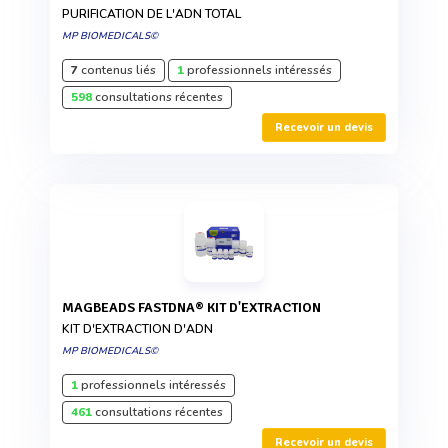
PURIFICATION DE L'ADN TOTAL
MP BIOMEDICALS©
7
contenus liés
1
professionnels intéressés
598
consultations récentes
Recevoir un devis
MAGBEADS FASTDNA® KIT D'EXTRACTION
KIT D'EXTRACTION D'ADN
MP BIOMEDICALS©
1
professionnels intéressés
461
consultations récentes
Recevoir un devis