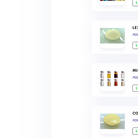
1
L
POL
1
POL
1
C
POL
1