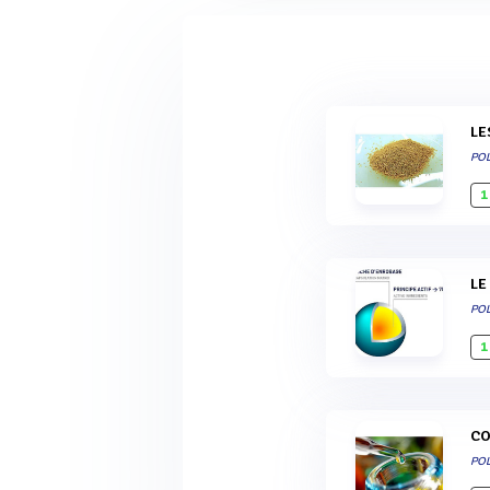
L
POL
1
L
POL
1
C
POL