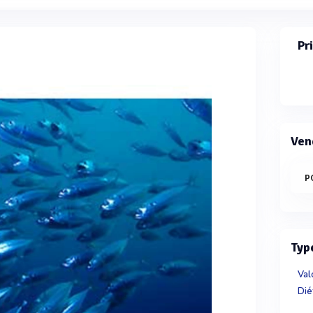
Pr
Ven
P
Typ
Val
Dié