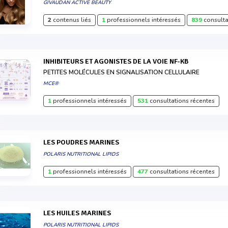
GIVAUDAN ACTIVE BEAUTY
2
contenus liés
1
professionnels intéressés
839
consulta
INHIBITEURS ET AGONISTES DE LA VOIE NF-KB
PETITES MOLÉCULES EN SIGNALISATION CELLULAIRE
MCE®
1
professionnels intéressés
531
consultations récentes
LES POUDRES MARINES
POLARIS NUTRITIONAL LIPIDS
1
professionnels intéressés
477
consultations récentes
LES HUILES MARINES
POLARIS NUTRITIONAL LIPIDS