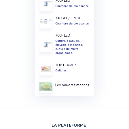
700F LED
Chambre de croissance
740F/FH/FC/FHC
Chambre de croissance
700F LED
Culture d’algues,
élevage d’insectes,
culture de micro-
organismes,
THP1-Dual™
Cellules
Les poudres marines
LA PLATEFORME