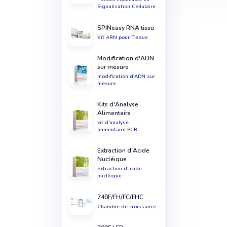
Signalisation Cellulaire
SPINeasy RNA tissu
Kit ARN pour Tissus
modification d'ADN
sur mesure
modification d'ADN sur
mesure
Kits d'Analyse
Alimentaire
kit d'analyse
alimentaire PCR
Extraction d'Acide
Nucléique
extraction d'acide
nucléique
740F/FH/FC/FHC
Chambre de croissance