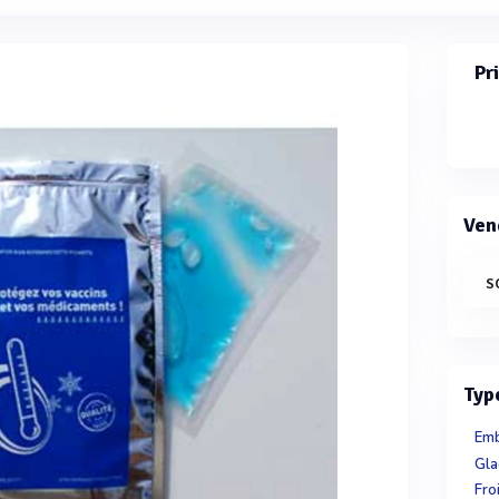
Pr
Ven
S
Typ
Emb
Gla
Fro