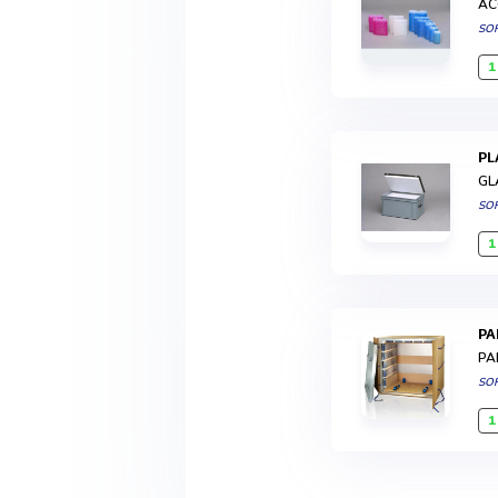
AC
SO
1
P
GL
SO
1
P
PA
SO
1