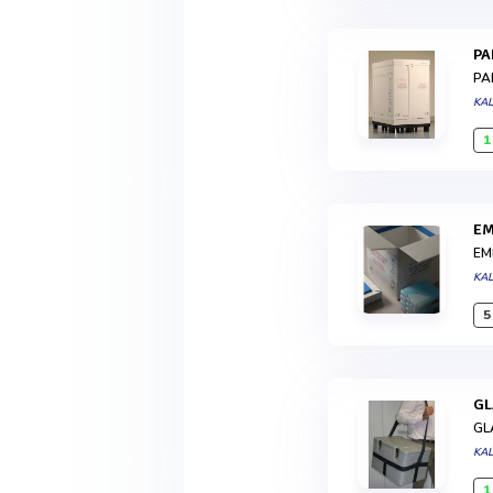
P
PA
KA
1
E
EM
KA
5
G
GL
KA
1