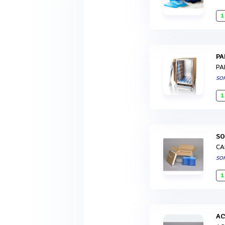
1
P
PA
SO
1
S
CA
SO
1
A