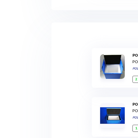
P
PO
PO
2
P
PO
PO
1