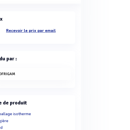
ix
Recevoir le prix par email
du par :
OFRIGAM
e de produit
allage isotherme
çière
id