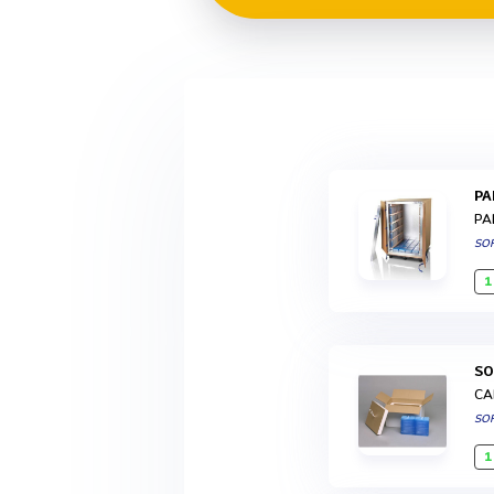
P
PA
SO
1
S
CA
SO
1