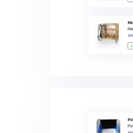
P
PA
SO
1
P
PO
PO