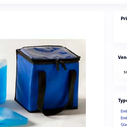
Pr
Ven
S
Typ
Emb
Emb
Gla