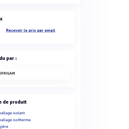
ix
Recevoir le prix par email
du par :
OFRIGAM
e de produit
allage isolant
allage isotherme
çière