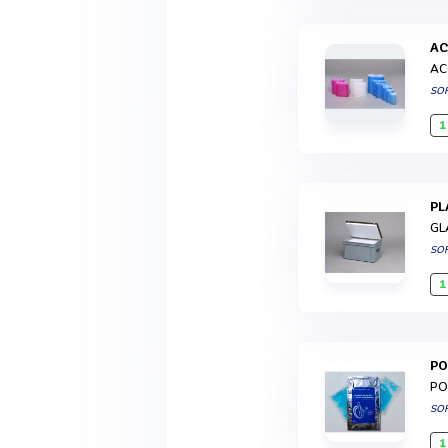
A
AC
SO
1
P
GL
SO
1
P
PO
SO
1