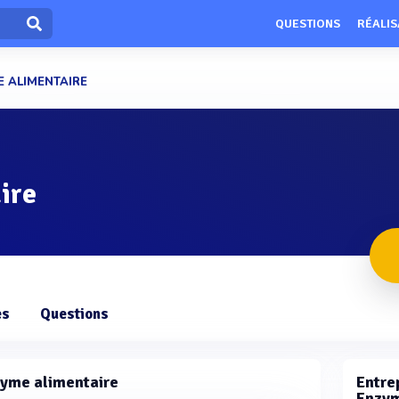
QUESTIONS
RÉALIS
 ALIMENTAIRE
ire
es
Questions
zyme alimentaire
Entrep
Enzym