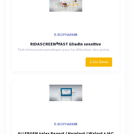
R-BIOPHARM®
RIDASCREEN®FAST Gliadin sensitive
Test immunoenzymatique pour la détection des prolamin
1 clic Devis
R-BIOPHARM®
ALLERGEN 4plex Peanut / Hazelnut / Walnut + IAC