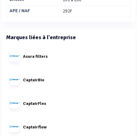
101 à 200
APE / NAF
292F
Marques liées à l'entreprise
Asura filters
CaptairBio
CaptairFlex
Captairflow