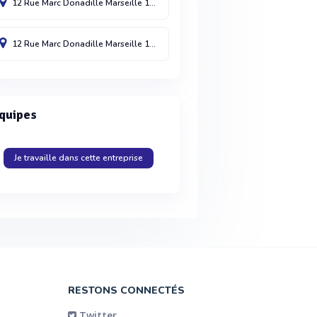
12 Rue Marc Donadille
Marseille
13013
France
12 Rue Marc Donadille
Marseille
13013
France
quipes
Je travaille dans cette entreprise
RESTONS CONNECTÉS
Twitter