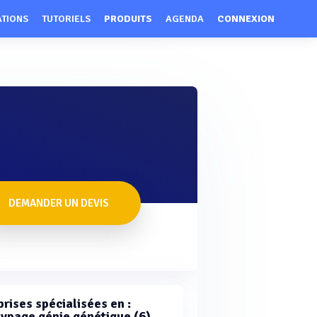
ATIONS
TUTORIELS
PRODUITS
AGENDA
CONNEXION
DEMANDER UN DEVIS
rises spécialisées en :
ypage génie génétique (6)