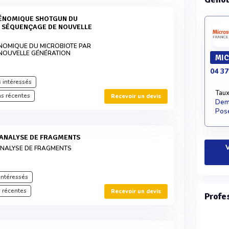
R SÉQUENÇAGE DE NOUVELLE
NOMIQUE DU MICROBIOTE PAR
NOUVELLE GÉNÉRATION
MIC
04 37
 intéressés
Taux
s récentes
Recevoir un devis
Dema
Pose
 ANALYSE DE FRAGMENTS
V
ANALYSE DE FRAGMENTS
intéressés
 récentes
Recevoir un devis
Profe