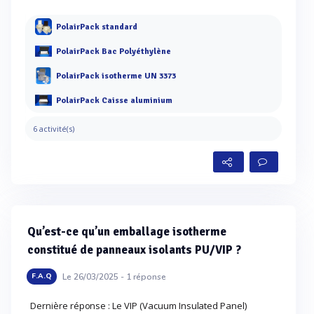
PolairPack standard
PolairPack Bac Polyéthylène
PolairPack isotherme UN 3373
PolairPack Caisse aluminium
6 activité(s)
Qu’est-ce qu’un emballage isotherme
constitué de panneaux isolants PU/VIP ?
Le 26/03/2025 -
1
réponse
F.A.Q
Dernière réponse : Le VIP (Vacuum Insulated Panel)