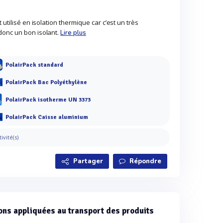
 utilisé en isolation thermique car c’est un très
donc un bon isolant.
Lire plus
PolairPack standard
PolairPack Bac Polyéthylène
PolairPack isotherme UN 3373
PolairPack Caisse aluminium
tivité(s)
Partager
Répondre
ons appliquées au transport des produits