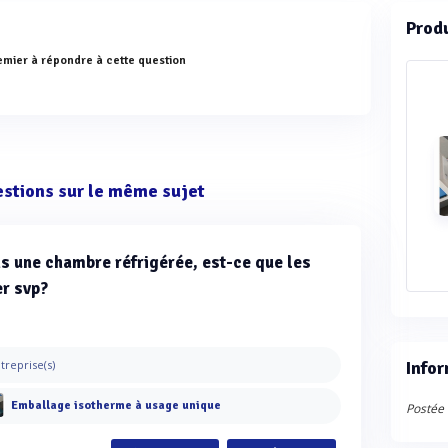
Prod
emier à répondre à cette question
estions sur le même sujet
s une chambre réfrigérée, est-ce que les
er svp?
treprise(s)
Infor
Emballage isotherme à usage unique
Postée 