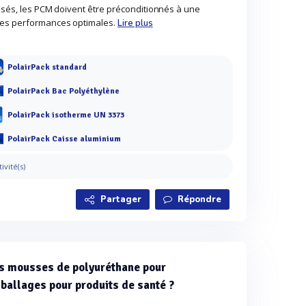
lisés, les PCM doivent être préconditionnés à une
des performances optimales.
Lire plus
PolairPack standard
PolairPack Bac Polyéthylène
PolairPack isotherme UN 3373
PolairPack Caisse aluminium
tivité(s)
Partager
Répondre
es mousses de polyuréthane pour
mballages pour produits de santé ?