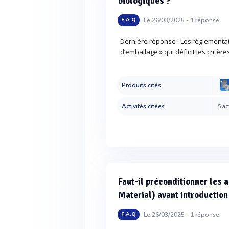
biologiques ?
Le 26/03/2025 -
1
réponse
F.A.Q
Dernière réponse : Les réglementat
d’emballage » qui définit les critères
Produits cités
Activités citées
5 ac
Faut-il préconditionner le
Material) avant introduction
Le 26/03/2025 -
1
réponse
F.A.Q