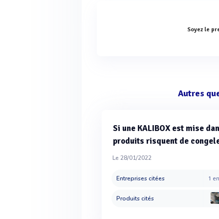
Soyez le pr
Autres qu
Si une KALIBOX est mise dan
produits risquent de congel
Le 28/01/2022
Entreprises citées
1 en
Produits cités