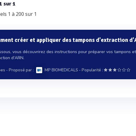
1 sur 1
els 1 à 200 sur 1
ent créer et appliquer des tampons d'extraction d
ssous, vous découvrirez des instructions pour préparer vos tampons et 
action d'ARN.
pes
- Proposé par :
-
MP BIOMEDICALS
Popularité :