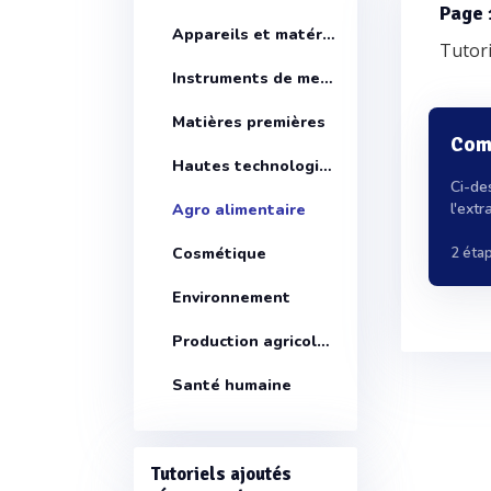
Page 
Appareils et matériels
Tutori
Instruments de mesure
Matières premières
Comm
Hautes technologies
Ci-de
l'extr
Agro alimentaire
2 éta
Cosmétique
Environnement
Production agricole santé animale
Santé humaine
Tutoriels ajoutés