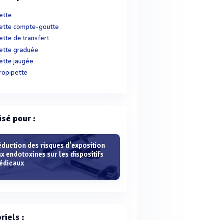
ette
ette compte-goutte
ette de transfert
ette graduée
ette jaugée
ropipette
isé pour :
duction des risques d'exposition
x endotoxines sur les dispositifs
édicaux
riels :