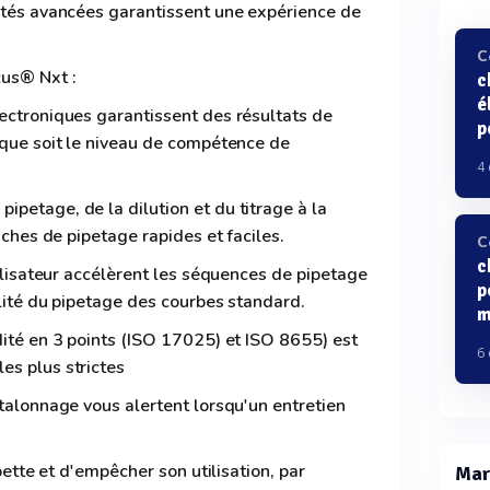
lités avancées garantissent une expérience de
C
cus® Nxt :
c
é
ectroniques garantissent des résultats de
p
 que soit le niveau de compétence de
4
petage, de la dilution et du titrage à la
tâches de pipetage rapides et faciles.
C
c
tilisateur accélèrent les séquences de pipetage
p
ilité du pipetage des courbes standard.
m
dité en 3 points (ISO 17025) et ISO 8655) est
6
es plus strictes
étalonnage vous alertent lorsqu'un entretien
ipette et d'empêcher son utilisation, par
Mar