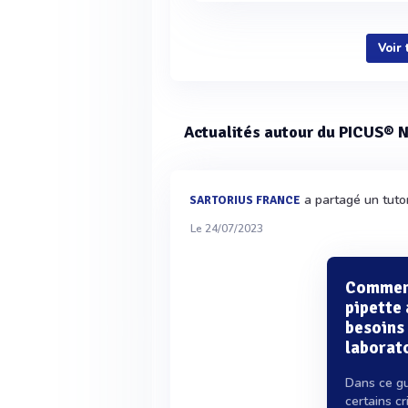
Voir
Actualités autour du PICUS® N
a partagé un tutor
SARTORIUS FRANCE
Le 24/07/2023
Comment
pipette
besoins
laborat
Dans ce g
certains cr