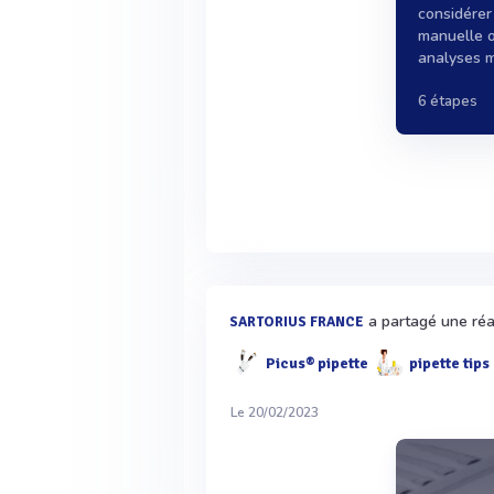
considérer
manuelle o
analyses m
6 étapes
a partagé une réal
SARTORIUS FRANCE
Picus® pipette
pipette tips
Le 20/02/2023