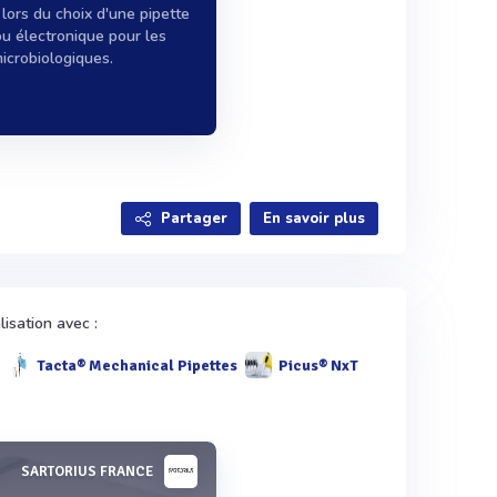
 lors du choix d'une pipette
u électronique pour les
icrobiologiques.
Partager
En savoir plus
isation avec :
Tacta® Mechanical Pipettes
Picus® NxT
SARTORIUS FRANCE