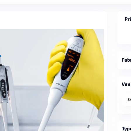
Pr
Fab
Ven
S
Typ