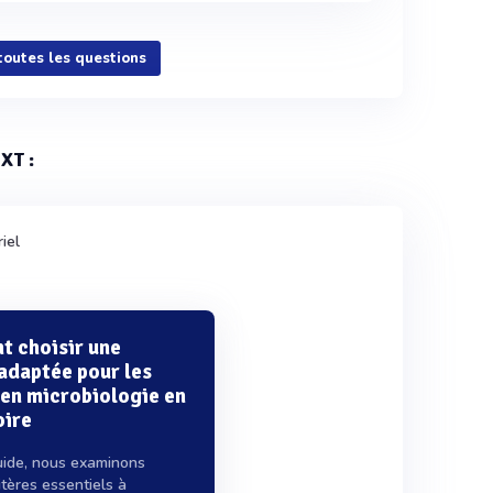
 toutes les questions
XT :
iel
 choisir une
 adaptée pour les
 en microbiologie en
oire
uide, nous examinons
itères essentiels à