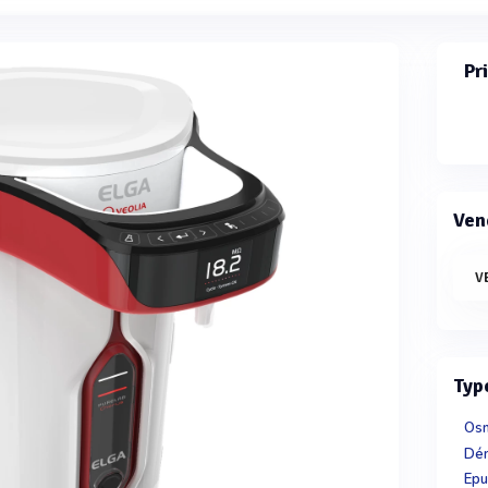
Pr
Ven
V
Typ
Os
Dém
Epu