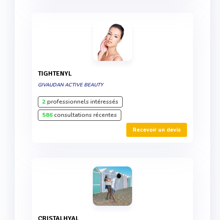
TIGHTENYL
GIVAUDAN ACTIVE BEAUTY
2
professionnels intéressés
586
consultations récentes
Recevoir un devis
CRISTALHYAL