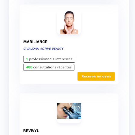
MARILIANCE
GIVAUDAN ACTIVE BEAUTY
1
professionnels intéressés
488
consultations récentes
Recevoir un devis
REVIVYL