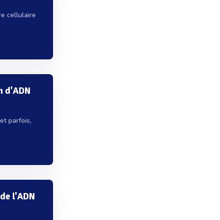
e cellulaire
n d'ADN
et parfois,
de l'ADN