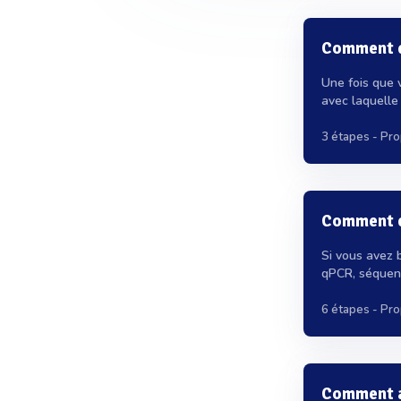
Comment qu
Une fois que 
avec laquelle 
3 étapes
- Pro
Comment e
Si vous avez 
qPCR, séquenç
6 étapes
- Pro
Comment am