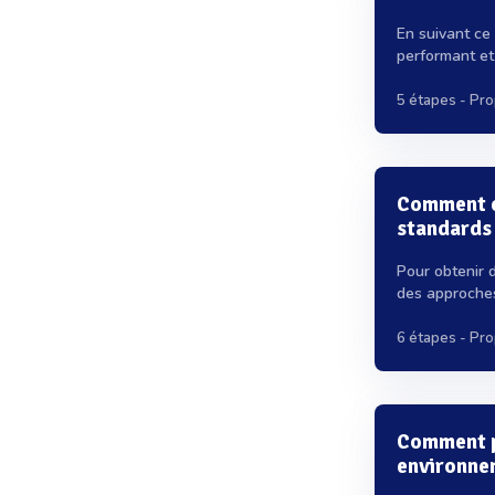
En suivant ce 
performant et 
5 étapes
- Pro
Comment c
standards
Pour obtenir d
des approche
6 étapes
- Pro
Comment p
environne