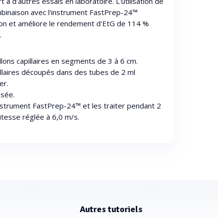
 à d'autres essais en laboratoire. L'utilisation de
ombinaison avec l'instrument FastPrep-24™
ion et améliore le rendement d'EtG de 114 %
.
lons capillaires en segments de 3 à 6 cm.
pillaires découpés dans des tubes de 2 ml
er.
isée.
instrument FastPrep-24™ et les traiter pendant 2
itesse réglée à 6,0 m/s.
Autres tutoriels