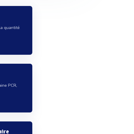
a quantité
aine PCR,
aire