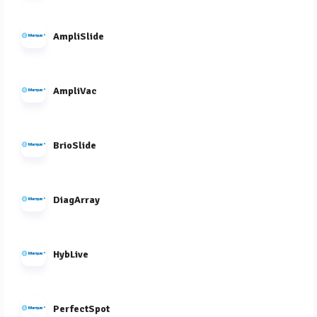
AmpliSlide
AmpliVac
BrioSlide
DiagArray
HybLive
PerfectSpot