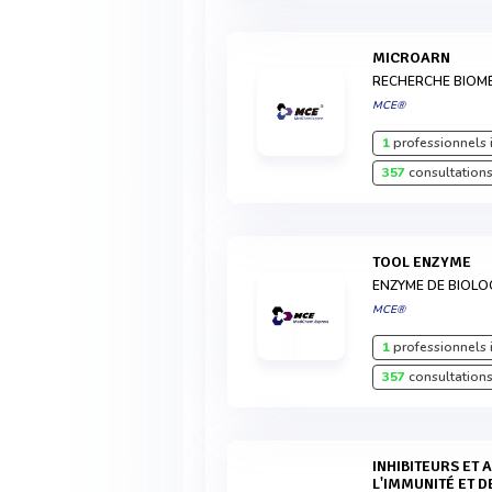
MICROARN
RECHERCHE BIOM
MCE®
1
professionnels 
357
consultations
TOOL ENZYME
ENZYME DE BIOLO
MCE®
1
professionnels 
357
consultations
INHIBITEURS ET AGONISTES DES VOIES DE
L'IMMUNITÉ ET D