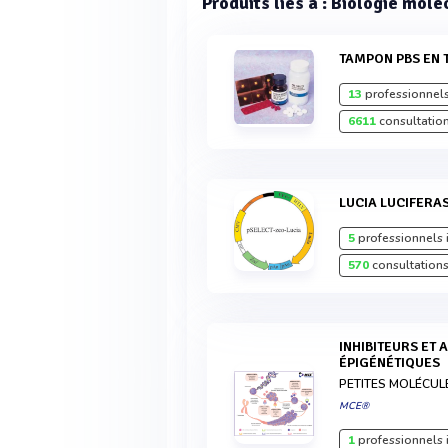
Produits liés à : Biologie molé
TAMPON PBS EN 
13
professionnels
6611
consultation
LUCIA LUCIFERA
5
professionnels 
570
consultations
INHIBITEURS ET AGONISTES DES VOIES
ÉPIGÉNÉTIQUES
PETITES MOLÉCUL
MCE®
1
professionnels 