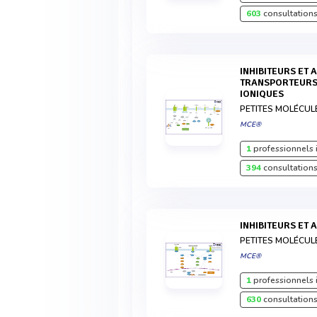
603
consultations
INHIBITEURS ET AGONISTES DES
TRANSPORTEUR
IONIQUES
PETITES MOLÉCUL
MCE®
1
professionnels 
394
consultations
INHIBITEURS ET 
PETITES MOLÉCUL
MCE®
1
professionnels 
630
consultations