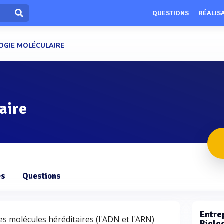
QUESTIONS
RÉALIS
OGIE MOLÉCULAIRE
aire
es
Questions
Entrep
les molécules héréditaires (l'ADN et l'ARN)
Biolo