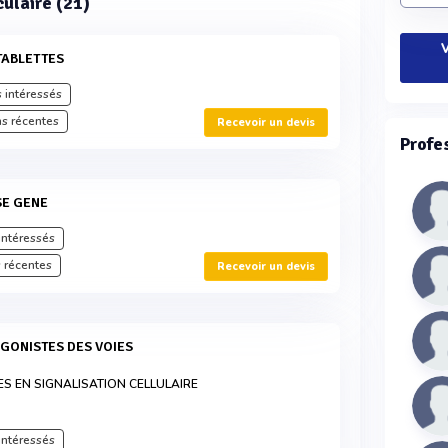
culaire (21)
V
TABLETTES
 intéressés
s récentes
Recevoir un devis
Profe
SE GENE
intéressés
 récentes
Recevoir un devis
ES EN SIGNALISATION CELLULAIRE
intéressés