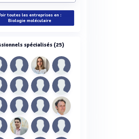
oir toutes les entreprises en :
Biologie moléculaire
ssionnels spécialisés (25)