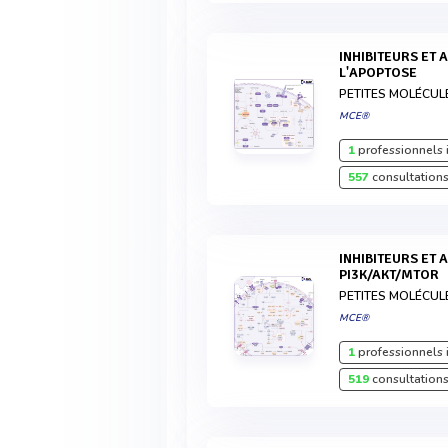
INHIBITEURS ET AGONISTES DES VOIES DE
L'APOPTOSE
PETITES MOLÉCUL
MCE®
1
professionnels 
557
consultations
INHIBITEURS ET AGONISTES DES VOIES
PI3K/AKT/MTOR
PETITES MOLÉCUL
MCE®
1
professionnels 
519
consultations