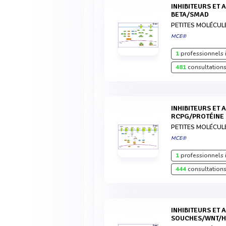
INHIBITEURS ET AGONISTES DES VOIES TGF-
BETA/SMAD
PETITES MOLÉCUL
MCE®
1
professionnels 
481
consultations
INHIBITEURS ET AGONISTES DE LA VOIE
RCPG/PROTÉINE
PETITES MOLÉCUL
MCE®
1
professionnels 
444
consultations
INHIBITEURS ET AGONISTES DES VOIES CELLULES
SOUCHES/WNT/